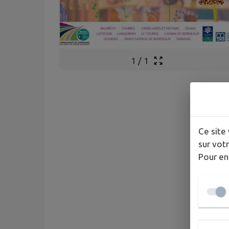
1
/
1
Ce site 
sur votr
Pour en