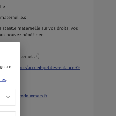
che
 maternel.le.s
stant.e maternel.le sur vos droits, vos
vous pouvez bénéficier.
re page internet : 👇
gistré
tite-enfance/accueil-petites-enfance-0-
kies
.
portesentredeuxmers.fr