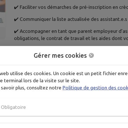
✔️ Faciliter vos démarches de pré-inscription en crè
✔️ Communiquer la liste actualisée des assistant.e.s
✔️ Accompagner en tant que parent employeur d’assi
obligations, le contrat de travail et les aides dont 
Gérer mes cookies 🍪
Pour plus d’informations, vous pouvez consulter not
web utilise des cookies. Un cookie est un petit fichier enre
https://www.cdc-portesentredeuxmers.fr/famille/pe
e terminal lors de la visite sur le site.
3ans/
 savoir plus, consultez notre
Politique de gestion des coo
Pour nous contacter 📞 05 56 20 80 94 📧
rpe@cdc-
Obligatoire