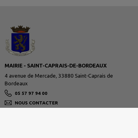
MAIRIE - SAINT-CAPRAIS-DE-BORDEAUX
4 avenue de Mercade, 33880 Saint-Caprais de
Bordeaux
05 57 97 94 00
NOUS CONTACTER
M'Y RENDRE
www.saintcapraisdebordeaux.fr