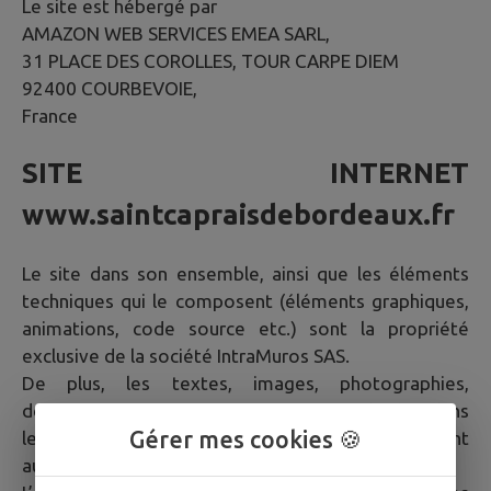
Le site est hébergé par
AMAZON WEB SERVICES EMEA SARL,
31 PLACE DES COROLLES, TOUR CARPE DIEM
92400 COURBEVOIE,
France
SITE INTERNET
www.saintcapraisdebordeaux.fr
Le site dans son ensemble, ainsi que les éléments
techniques qui le composent (éléments graphiques,
animations, code source etc.) sont la propriété
exclusive de la société IntraMuros SAS.
De plus, les textes, images, photographies,
documents, ainsi que toutes œuvres intégrées dans
Gérer mes cookies 🍪
le site sont la propriété de la Mairie ou de tiers ayant
autorisé la Mairie à les utiliser.