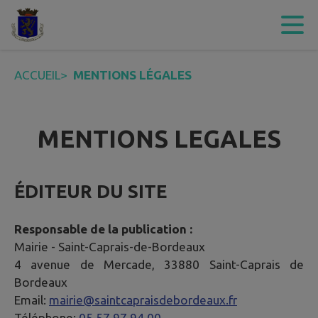
Contenu
Menu
Recherche
Pied de page
ACCUEIL
>
MENTIONS LÉGALES
MENTIONS LEGALES
ÉDITEUR DU SITE
Responsable de la publication :
Mairie -
Saint-Caprais-de-Bordeaux
4 avenue de Mercade, 33880 Saint-Caprais de
Bordeaux
Email:
mairie@saintcapraisdebordeaux.fr
Téléphone:
05 57 97 94 00