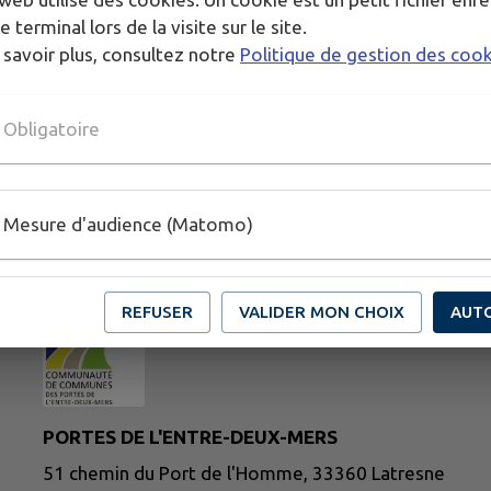
e terminal lors de la visite sur le site.
 savoir plus, consultez notre
Politique de gestion des coo
Obligatoire
Mesure d'audience (Matomo)
REFUSER
VALIDER MON CHOIX
AUT
PORTES DE L'ENTRE-DEUX-MERS
51 chemin du Port de l'Homme, 33360 Latresne