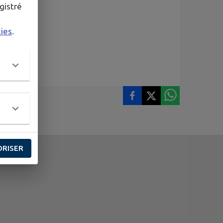
gistré
kies
.
ORISER