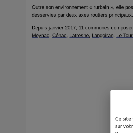
Outre son environnement « rurbain », elle po
desservies par deux axes routiers principaux
Depuis janvier 2017, 11 communes compose
Meynac
,
Cénac
,
Latresne
,
Langoiran
,
Le Tou
Ce site 
sur votr