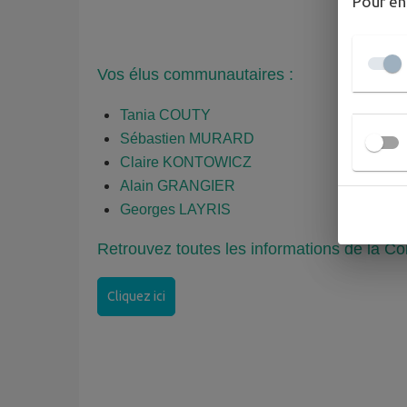
Pour en
Vos élus communautaires :
Tania COUTY
Sébastien MURARD
Claire KONTOWICZ
Alain GRANGIER
Georges LAYRIS
Retrouvez toutes les informations de la
Cliquez ici