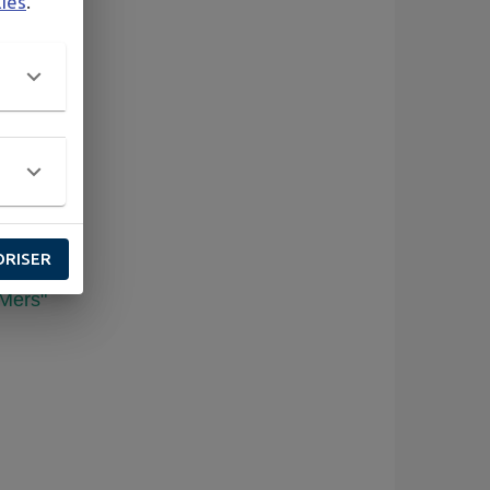
kies
.
ORISER
-Mers"