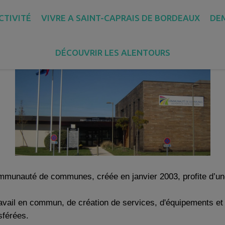
TÉ DES COMMUNES "LES PORTES 
CTIVITÉ
VIVRE A SAINT-CAPRAIS DE BORDEAUX
DE
DÉCOUVRIR LES ALENTOURS
ommunauté de communes, créée en janvier 2003, profite d’une
travail en commun, de création de services, d'équipements et 
sférées.