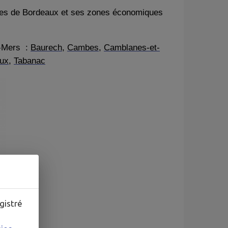
Côtes de Bordeaux et ses zones économiques
x-Mers :
Baurech
,
Cambes
,
Camblanes-et-
aux
,
Tabanac
gistré