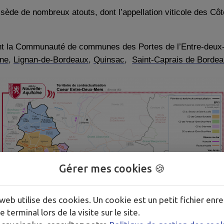
ssède de nombreux atouts, dont l’appellation viticole des 
.
nt la Communauté de communes des Portes de l’Entre-deu
rne
,
Lignan-de-Bordeaux
,
Quinsac
,
Saint-Caprais de Borde
Gérer mes cookies 🍪
web utilise des cookies. Un cookie est un petit fichier enre
e terminal lors de la visite sur le site.