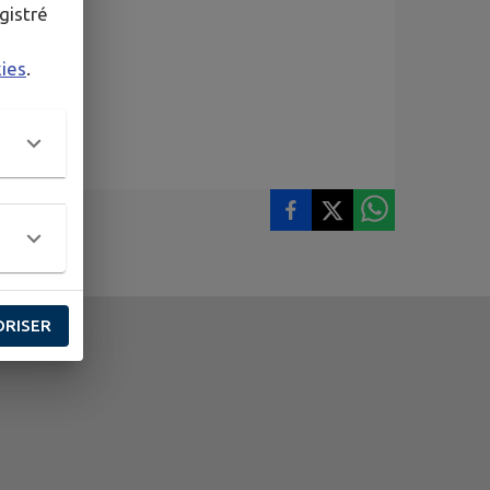
gistré
kies
.
ORISER