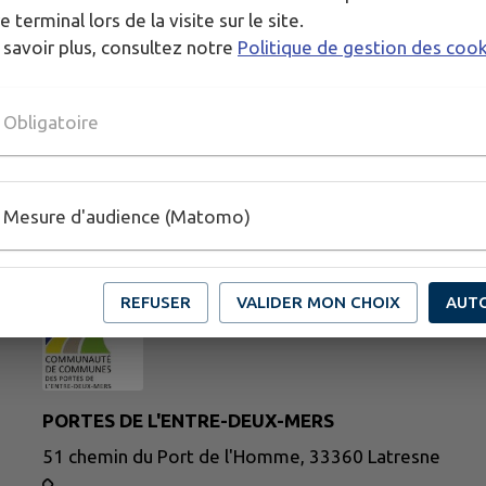
e terminal lors de la visite sur le site.
 savoir plus, consultez notre
Politique de gestion des coo
Obligatoire
Mesure d'audience (Matomo)
REFUSER
VALIDER MON CHOIX
AUT
PORTES DE L'ENTRE-DEUX-MERS
51 chemin du Port de l'Homme, 33360 Latresne