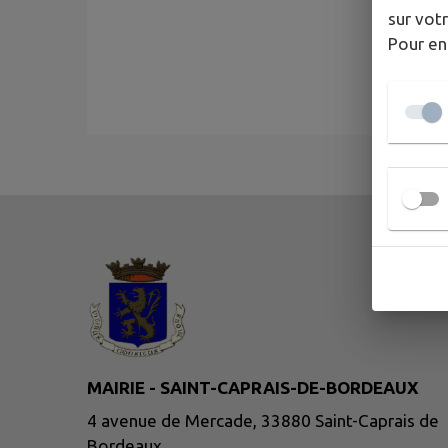
sur votr
Pour en
MAIRIE - SAINT-CAPRAIS-DE-BORDEAUX
4 avenue de Mercade, 33880 Saint-Caprais de
Bordeaux