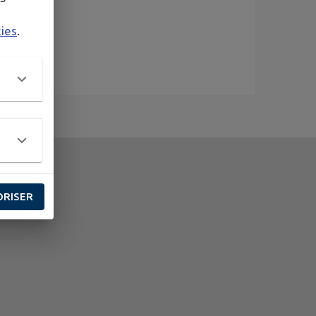
kies
.
ORISER