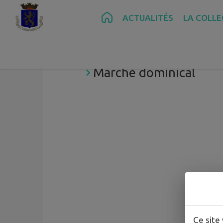
Contenu
Menu
Recherche
Pied de page
ACTUALITÉS
LA COLLE
Commerces et Service
Marché dominical
Ce site 